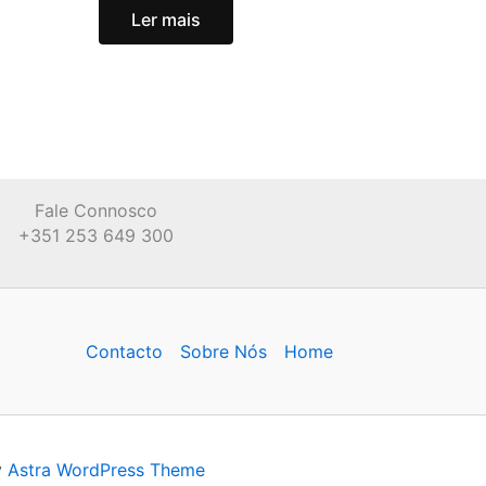
Ler mais
Fale Connosco
+351 253 649 300
Contacto
Sobre Nós
Home
y
Astra WordPress Theme