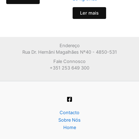
Ler mais
Endereço
Rua Dr. Hernâni Magalhães Nº40 - 4850-531
Fale Connosco
+351 253 649 300
Contacto
Sobre Nós
Home