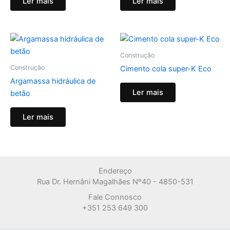
Ler mais
Ler mais
Construção
Construção
Cimento cola super-K Eco
Argamassa hidráulica de
Ler mais
betão
Ler mais
Endereço
Rua Dr. Hernâni Magalhães Nº40 - 4850-531
Fale Connosco
+351 253 649 300