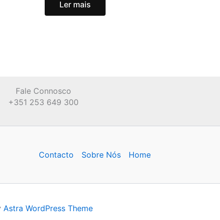
Ler mais
Fale Connosco
+351 253 649 300
Contacto
Sobre Nós
Home
y
Astra WordPress Theme