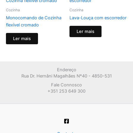
Cozinha
Cozinha
Monocomando de Cozinha
Lava-Louça com escorredor
flexível cromado
Ler mais
Ler mais
Endereço
Rua Dr. Hernâni Magalhães Nº40 - 4850-531
Fale Connosco
+351 253 649 300